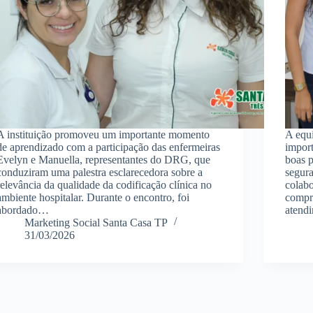
A instituição promoveu um importante momento
A equ
de aprendizado com a participação das enfermeiras
import
Evelyn e Manuella, representantes do DRG, que
boas p
conduziram uma palestra esclarecedora sobre a
segura
relevância da qualidade da codificação clínica no
colabo
ambiente hospitalar. Durante o encontro, foi
compr
abordado…
atend
Marketing Social Santa Casa TP
31/03/2026