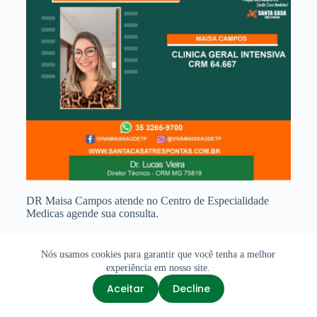
DR Maisa Campos atende no Centro de Especialidade
Medicas agende sua consulta.
Nós usamos cookies para garantir que você tenha a melhor
experiência em nosso site.
Copyright © 2026 - Santa Casa de Três Pontas - Feito com ❤
Aceitar
Decline
pelo time da
Supimpa - Agência Digital