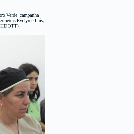
mbro Verde, campanha
fermeiras Evelyn e Laís,
(CIHDOTT).